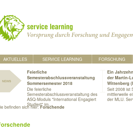
AKTUELLES
SERVICE LEARNING
FORSCHUNG
Feierliche
Ein Jahrzehn
Semesterabschlussveranstaltung
der Martin-L
Sommersemester 2018
Wittenberg 
Die feierliche
Seit 2008 ist
Semesterabschlussveranstaltung des
mittlerweile e
ASQ-Moduls "International Engagiert
der MLU. Serv
Studiert" im...
ie befinden sich hier:
Forschende
Forschende