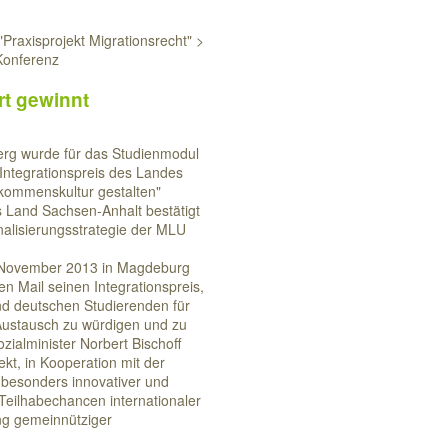
Praxisprojekt Migrationsrecht" >
Konferenz
rt gewinnt
berg wurde für das Studienmodul
Integrationspreis des Landes
lkommenskultur gestalten"
 Land Sachsen-Anhalt bestätigt
onalisierungsstrategie der MLU
0. November 2013 in Magdeburg
n Mail seinen Integrationspreis,
d deutschen Studierenden für
 Austausch zu würdigen und zu
zialminister Norbert Bischoff
ekt, in Kooperation mit der
in besonders innovativer und
eilhabechancen internationaler
ung gemeinnütziger