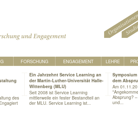
NG
FORSCHUNG
ENGAGEMENT
LEHRE
PR
Ein Jahrzehnt Service Learning an
Symposium 
staltung
der Martin-Luther-Universität Halle-
dem Abspr
Wittenberg (MLU)
Am 01.11.20
"Angekomme
Seit 2008 ist Service Learning
Absprung? – 
ltung des
mittlerweile ein fester Bestandteil an
und...
Engagiert
der MLU. Service Learning ist...