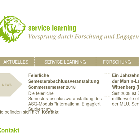
AKTUELLES
SERVICE LEARNING
FORSCHUNG
Feierliche
Ein Jahrzehn
Semesterabschlussveranstaltung
der Martin-L
Sommersemester 2018
Wittenberg 
Die feierliche
Seit 2008 ist
Semesterabschlussveranstaltung des
mittlerweile e
ASQ-Moduls "International Engagiert
der MLU. Serv
Studiert" im...
ie befinden sich hier:
Kontakt
Kontakt