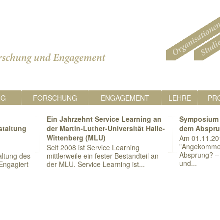
NG
FORSCHUNG
ENGAGEMENT
LEHRE
PR
Ein Jahrzehnt Service Learning an
Symposium 
staltung
der Martin-Luther-Universität Halle-
dem Abspr
Wittenberg (MLU)
Am 01.11.20
"Angekomme
Seit 2008 ist Service Learning
Absprung? – 
ltung des
mittlerweile ein fester Bestandteil an
und...
Engagiert
der MLU. Service Learning ist...