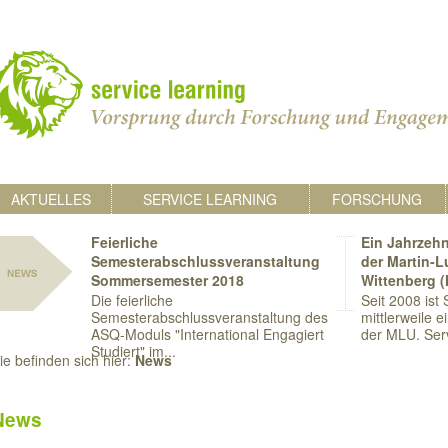
AKTUELLES
SERVICE LEARNING
FORSCHUNG
Feierliche
Ein Jahrzehn
Semesterabschlussveranstaltung
der Martin-L
Sommersemester 2018
Wittenberg 
Die feierliche
Seit 2008 ist
Semesterabschlussveranstaltung des
mittlerweile e
ASQ-Moduls "International Engagiert
der MLU. Serv
Studiert" im...
ie befinden sich hier:
News
News