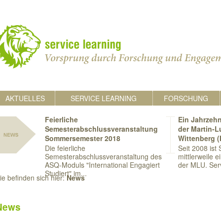
AKTUELLES
SERVICE LEARNING
FORSCHUNG
Feierliche
Ein Jahrzehn
Semesterabschlussveranstaltung
der Martin-L
Sommersemester 2018
Wittenberg 
Die feierliche
Seit 2008 ist
Semesterabschlussveranstaltung des
mittlerweile e
ASQ-Moduls "International Engagiert
der MLU. Serv
Studiert" im...
ie befinden sich hier:
News
News